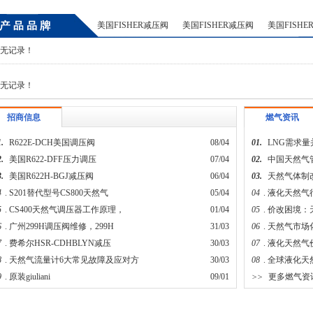
美国FISHER减压阀
美国FISHER减压阀
美国FISHE
无记录！
无记录！
招商信息
燃气资讯
.
R622E-DCH美国调压阀
08/04
01.
LNG需求
.
美国R622-DFF压力调压
07/04
02.
中国天然气
.
美国R622H-BGJ减压阀
06/04
03.
天然气体制
4
.
S201替代型号CS800天然气
05/04
04
.
液化天然气
5
.
CS400天然气调压器工作原理，
01/04
05
.
价改困境：
6
.
广州299H调压阀维修，299H
31/03
06
.
天然气市场
7
.
费希尔HSR-CDHBLYN减压
30/03
07
.
液化天然气
8
.
天然气流量计6大常见故障及应对方
30/03
08
.
全球液化天
9
.
原装giuliani
09/01
>>
更多燃气资
>
更多招商信息
燃气招商电话