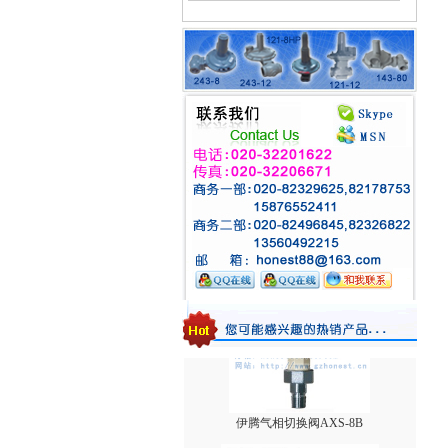
台湾HNT/HT系列壁挂式电热式气化器
1588VN/1588MN减压阀/煤气调压阀
伊腾气相切换阀AXS-8B