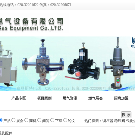
0-32201622 传真：020-32206671
产品专区
项目案例
燃气资讯
燃气展会
招商加盟
产品
展会
商机
问答
下载
论文 热门搜索：调压器 稳压阀 气化炉
器及配件