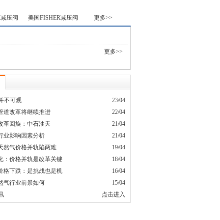
R减压阀
美国FISHER减压阀
更多>>
更多>>
量并不可观
23/04
管道改革将继续推进
22/04
改革回旋：中石油天
21/04
行业影响因素分析
21/04
天然气价格并轨陷两难
19/04
化：价格并轨是改革关键
18/04
价格下跌：是挑战也是机
16/04
然气行业前景如何
15/04
讯
点击进入