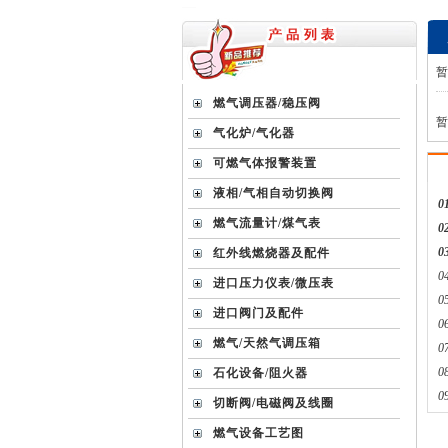
暂
燃气调压器/稳压阀
暂
气化炉/气化器
可燃气体报警装置
液相/气相自动切换阀
01
燃气流量计/煤气表
02
03
红外线燃烧器及配件
0
进口压力仪表/微压表
0
进口阀门及配件
0
燃气/天然气调压箱
0
0
石化设备/阻火器
0
切断阀/电磁阀及线圈
>
燃气设备工艺图