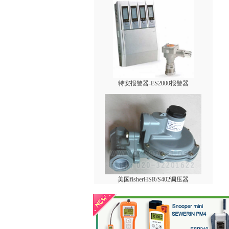
特安报警器-ES2000报警器
美国fisherHSR/S402调压器