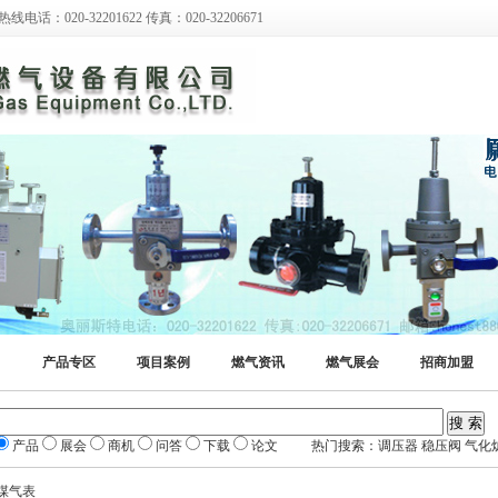
0-32201622 传真：020-32206671
产品专区
项目案例
燃气资讯
燃气展会
招商加盟
产品
展会
商机
问答
下载
论文 热门搜索：调压器 稳压阀 气化炉
/煤气表