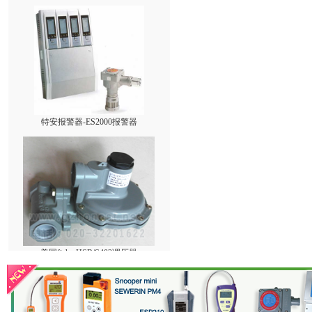
特安报警器-ES2000报警器
美国fisherHSR/S402调压器