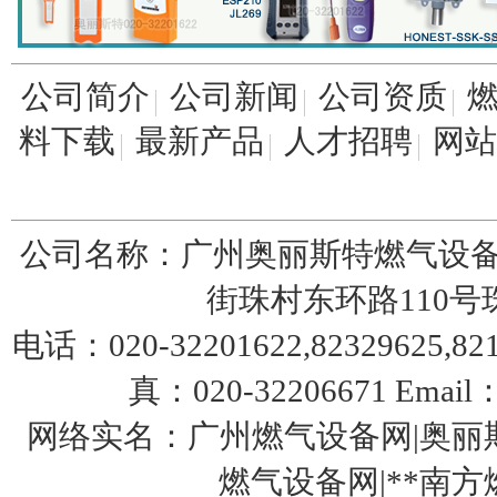
公司简介
公司新闻
公司资质
美国fisherR622-DFF减压阀
料下载
最新产品
人才招聘
网站
公司名称：广州奥丽斯特燃气设备
街珠村东环路110号珠园
台湾HNT/HT系列50KG-500KG电热式气化
电话：020-32201622,82329625,8217
器
真：020-32206671 Email：
网络实名：广州燃气设备网|奥丽斯
燃气设备网|**南方燃气设