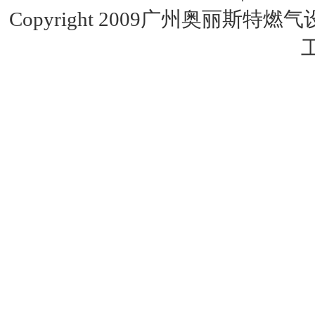
Copyright 2009广州奥丽斯特燃
特安点型可燃气体探测器ES2000T
美国fisherR622H-DGJ调压器
美国费希尔627-496fisher天然气调压阀