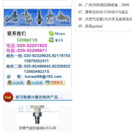
06
.
广州299H调压阀维修，299H
07
.
费希尔HSR-CDHBLYN减压
台湾HNT/HT系列壁挂式电热式气化器
08
.
天然气流量计6大常见故障及
09
.
原装giuliani
1588VN/1588MN减压阀/煤气调压阀
伊腾气相切换阀AXS-8B