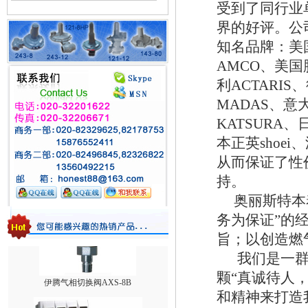
受到了同行业
台湾HNT/HT系列壁挂式电热式气化器
界的好评。公
知名品牌：美国
AMCO、美国
利ACTARI
MADAS、意大利
KATSURA、
本正英sho
1588VN/1588MN减压阀/煤气调压阀
从而保证了性
持。
奥丽斯特本着
务为保证”的
旨；以创造燃
我们是一群
伊腾气相切换阀AXS-8B
颗“真诚待人
和精神来打造