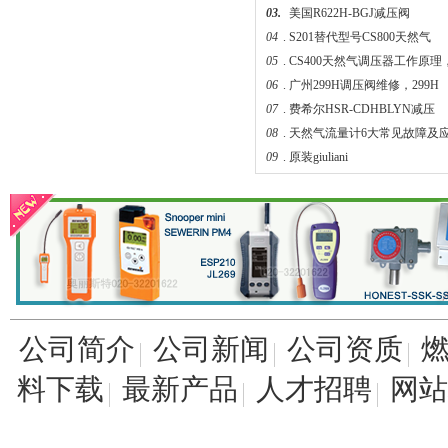
03.
美国R622H-BGJ减压阀
04
.
S201替代型号CS800天然气
05
.
CS400天然气调压器工作原理
06
.
广州299H调压阀维修，299H
07
.
费希尔HSR-CDHBLYN减压
627-576美国fisher燃气调压阀
08
.
天然气流量计6大常见故障及
09
.
原装giuliani
04.
液化石油气火灾爆炸原因和防
fisher煤气减压阀FS-67CH-743
公司简介
公司新闻
公司资质
料下载
最新产品
人才招聘
网站