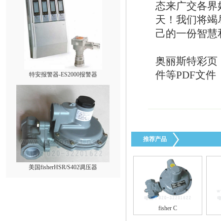
态来广交各界
天！我们将竭
己的一份智慧
奥丽斯特彩页
特安报警器-ES2000报警器
件等PDF文件
推荐产品
美国fisherHSR/S402调压器
fisher C