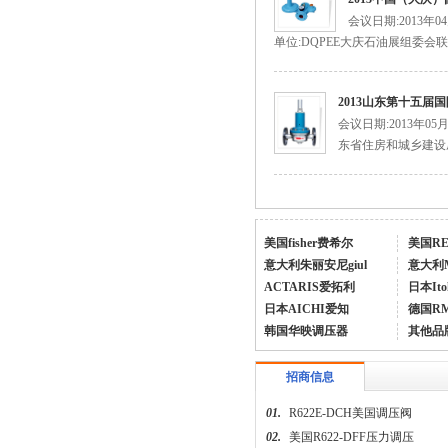
特安点型可燃气体探测器ES2000T
会议日期:2013年
单位:DQPEE大庆石油展组委会联
2013山东第十五
会议日期:2013年0
东省住房和城乡建设厅
美国fisherR622H-DGJ调压器
美国fisher费希尔
美国R
意大利朱丽安尼giul
意大利
ACTARIS爱拓利
日本Ito
日本AICHI爱知
德国R
韩国华映调压器
其他品
招商信息
美国费希尔627-496fisher天然气调压阀
01.
R622E-DCH美国调压阀
02.
美国R622-DFF压力调压