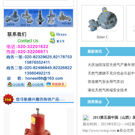
fisher C
1098-EGR全不锈钢调压阀
最新资讯
大庆油田深层天然气产量年突破
天然气燃烧不充分也会引起中
管道燃气安全用气常识
液化天然气终端安全技术
美国FISHER EZR调压阀
推荐展会
2013第五届中国（山西
展出时间：2013年9月12～1
http://www.cwncp.com