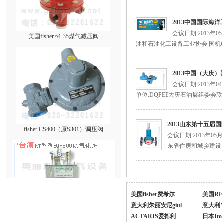
2013中国国际海
美国fisher 64-35煤气减压阀
会议日期:2013年
油和石油化工设备工业协会 国机
2013中国（大庆
会议日期:2013年
单位:DQPEE大庆石油展组委会联
2013山东第十五
fisher CS400（原S301）调压阀
会议日期:2013年0
东省住房和城乡建设厅
美国fisher费希尔
美国R
意大利朱丽安尼giul
意大利
ACTARIS爱拓利
日本Ito
台湾HNT/HT系列壁挂式电热式气化器