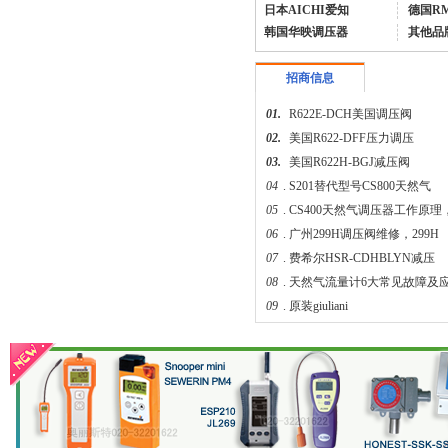
日本AICHI爱知
德国R
韩国华映调压器
其他品
招商信息
01.
R622E-DCH美国调压阀
02.
美国R622-DFF压力调压
03.
美国R622H-BGJ减压阀
1588VN/1588MN减压阀/煤气调压阀
04
.
S201替代型号CS800天然气
05
.
CS400天然气调压器工作原理
06
.
广州299H调压阀维修，299H
07
.
费希尔HSR-CDHBLYN减压
08
.
天然气流量计6大常见故障及
09
.
原装giuliani
04.
液化石油气火灾爆炸原因和防
伊腾气相切换阀AXS-8B