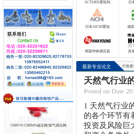
ACTARIS爱拓利
日本
日本AICHI爱知
德国
韩国华映调压器
其
台湾HNT/HT系列壁挂式电热式气化器
最新专业论文
打造更美好的
天然气行业
Posted on Date
1 天然气行
的各个环节有
1588VN/1588MN减压阀/煤气调压阀
投资及风险巨