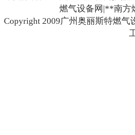
燃气设备网|**南方燃气设
Copyright 2009广州奥丽斯特燃
fisher CS400（原S301）调压阀
台湾HNT/HT系列壁挂式电热式气化器