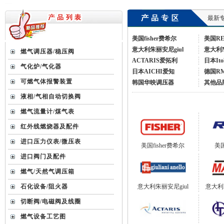
最新专
美国fisher费希尔
美国R
意大利朱丽安尼giul
意大利
燃气调压器/稳压阀
ACTARIS爱拓利
日本Ito
气化炉/气化器
日本AICHI爱知
德国R
可燃气体报警装置
韩国华映调压器
其他品
液相/气相自动切换阀
燃气流量计/煤气表
红外线燃烧器及配件
进口压力仪表/微压表
美国fisher费希尔
美
进口阀门及配件
燃气/天然气调压箱
意大利朱丽安尼giul
意大利
石化设备/阻火器
切断阀/电磁阀及线圈
燃气设备工艺图