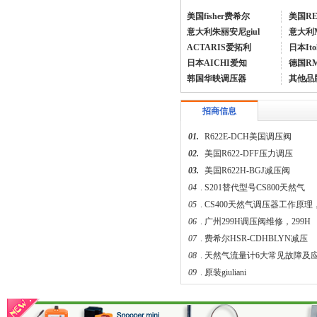
美国fisher费希尔
美国R
意大利朱丽安尼giul
意大利
ACTARIS爱拓利
日本Ito
日本AICHI爱知
德国R
美国fisher费希尔99调压器
韩国华映调压器
其他品
招商信息
01.
R622E-DCH美国调压阀
02.
美国R622-DFF压力调压
03.
美国R622H-BGJ减压阀
04
.
S201替代型号CS800天然气
05
.
CS400天然气调压器工作原理
美国fisher1098-EGR调压器
06
.
广州299H调压阀维修，299H
07
.
费希尔HSR-CDHBLYN减压
08
.
天然气流量计6大常见故障及
09
.
原装giuliani
04.
液化石油气火灾爆炸原因和防