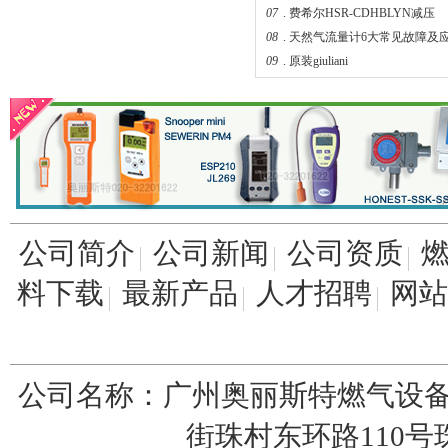
07
.
费希尔HSR-CDHBLYN减压
08
.
天然气流量计6大常见故障及
09
.
原装giuliani
04.
液化石油气火灾爆炸原因和防
627-576美国fisher燃气调压阀
公司简介
公司新闻
公司资质
料下载
最新产品
人才招聘
网站
fisher煤气减压阀FS-67CH-743
公司名称：广州奥丽斯特燃气设备
街珠村东环路110号珠园