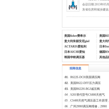
会议日期:2013年0
特安点型可燃气体探测器ES2000T
东省住房和城乡建设厅
美国fisher费希尔
美国R
意大利朱丽安尼giul
意大利
ACTARIS爱拓利
日本Ito
日本AICHI爱知
德国R
美国fisherR622H-DGJ调压器
韩国华映调压器
其他品
招商信息
01.
R622E-DCH美国调压阀
02.
美国R622-DFF压力调压
03.
美国R622H-BGJ减压阀
04
.
S201替代型号CS800天然气
美国费希尔627-496fisher天然气调压阀
05
.
CS400天然气调压器工作原理
06
.
广州299H调压阀维修，299H