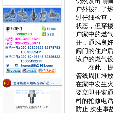
仍然发出“嘶
户外拨打了燃
台湾HNT/HT系列壁挂式电热式气化器
过仔细检查
状态，但穿楼
户家中的燃气
开，通风良
阀门的住户
1588VN/1588MN减压阀/煤气调压阀
该户的燃气设
在此，提醒
管线周围堆
在家中发生火
要立即开窗
司的抢修电
伊腾气相切换阀AXS-8B
防止 次生事