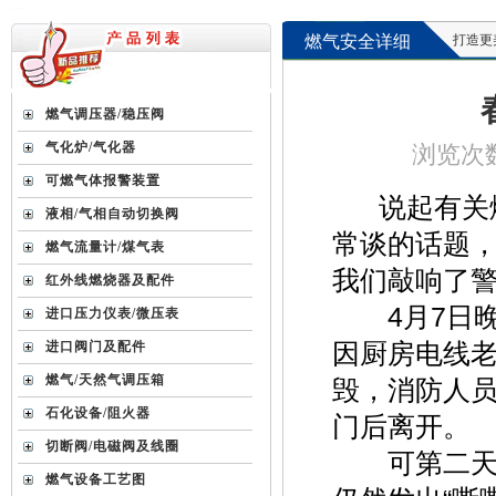
燃气安全详细
打造更美好的
燃气调压器/稳压阀
气化炉/气化器
浏览次数 
可燃气体报警装置
说起有关燃
液相/气相自动切换阀
常谈的话题
燃气流量计/煤气表
我们敲响了
红外线燃烧器及配件
4月7日晚
进口压力仪表/微压表
因厨房电线
进口阀门及配件
燃气/天然气调压箱
毁，消防人
石化设备/阻火器
门后离开。
切断阀/电磁阀及线圈
可第二天早
燃气设备工艺图