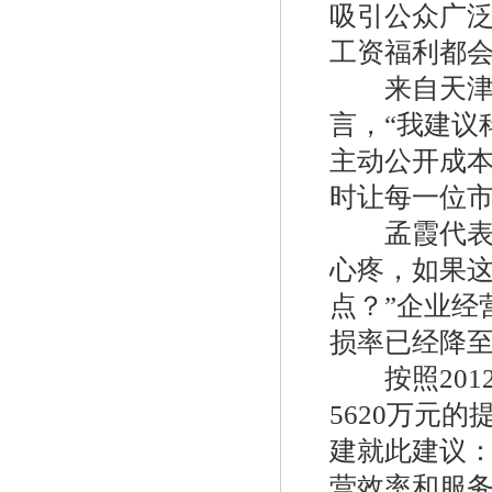
吸引公众广
工资福利都
fisher煤气减压阀FS-67CH-743
来自天津市
言，“我建议
主动公开成
时让每一位市
孟霞代表也
心疼，如果
费希尔299H美国fisher调压器
点？”企业经
损率已经降至
按照201
5620万元
建就此建议：
美国fisher费希尔133HP调压器
营效率和服务