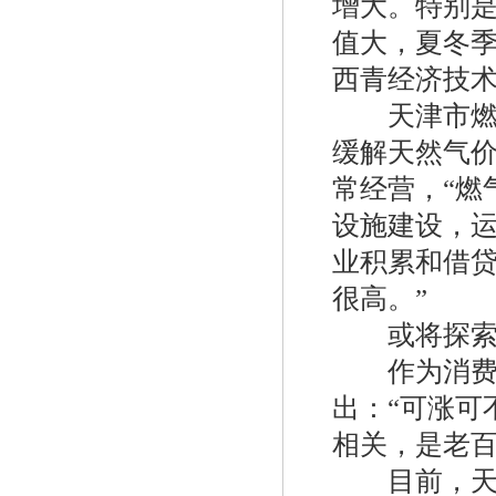
增大。特别
值大，夏冬季
美国fisherHSR/S402调压器
西青经济技
天津市燃气
缓解天然气
常经营，“燃
设施建设，
业积累和借
美国fisherR622-DFF减压阀
很高。”
或将探索“
作为消费者
出：“可涨可
相关，是老百
目前，天津
台湾HNT/HT系列50KG-500KG电热式气化