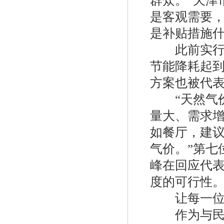
群众。”天津
是客观需要
是补贴措施什
此前实行的
美国费希尔627-496fisher天然气调压阀
节能降耗起到
方案也被代
“天然气价
量大、需求
如餐厅，建
气价。”第七
627-576美国fisher燃气调压阀
峰在回应代
度的可行性
让每一位市
作为与民生