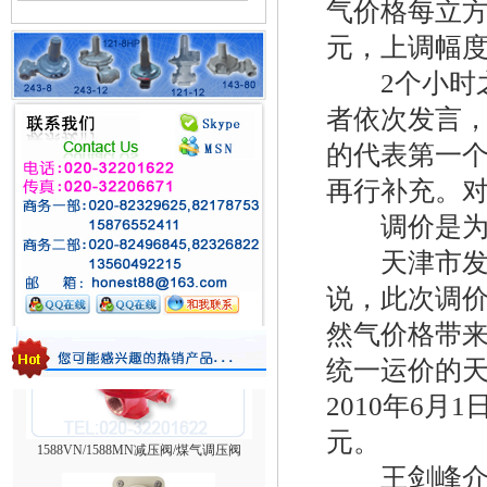
气价格每立方米
元，上调幅度9
2个小时之
者依次发言，
的代表第一
再行补充。
调价是为消
台湾HNT/HT系列壁挂式电热式气化器
天津市发改
说，此次调价
然气价格带来
统一运价的天
2010年6月
1588VN/1588MN减压阀/煤气调压阀
元。
王剑峰介绍