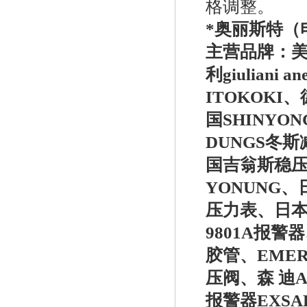
格调整。
*奥丽斯特（电话
主营品牌：
美
美国fisher费希尔99调压器
利giulian
ITOKOKI
国SHINYO
DUNGS冬
国吉翁斯稳压阀
YONUNG、
美国fisher1098-EGR调压器
压力表、日
9801A报警器
胶管、EMER
压阀、森 迪A
报警器EXSA