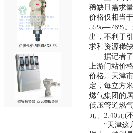
稀缺且需求
价格仅相当于
55%―76
出，不利于
伊腾气相切换阀AXS-8B
求和资源稀
据记者了解
上游门站价格
价格。天津市
定，每立方米
燃气集团的居
特安报警器-ES2000报警器
低压管道燃气
元、2.40元
“天津这几