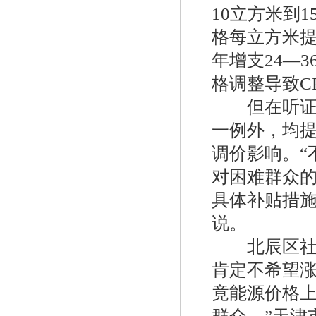
器
10立方米到
格每立方米提
年增支24―
格调整导致CP
但在听证会
一例外，均
特安点型可燃气体探测器ES2000T
调价影响。“
对困难群众
具体补贴措施
说。
北辰区社区
肯定不希望
美国fisherR622H-DGJ调压器
竟能源价格