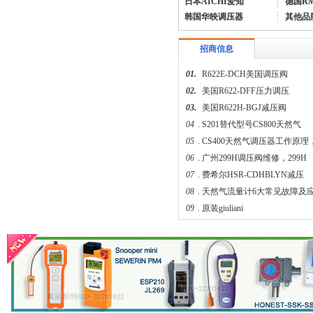
日本AICHI爱知
德国R
韩国华映调压器
其他品
招商信息
01.
R622E-DCH美国调压阀
02.
美国R622-DFF压力调压
03.
美国R622H-BGJ减压阀
04
.
S201替代型号CS800天然气
美国fisherHSR/S402调压器
05
.
CS400天然气调压器工作原理
06
.
广州299H调压阀维修，299H
07
.
费希尔HSR-CDHBLYN减压
08
.
天然气流量计6大常见故障及
09
.
原装giuliani
04.
液化石油气火灾爆炸原因和防
美国fisherR622-DFF减压阀