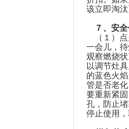
该立即淘汰
美国fisherHSR/S402调压器
７、安全
（１）点
一会儿，待
观察燃烧状
以调节灶具
美国fisherR622-DFF减压阀
的蓝色火焰
管是否老化
要重新紧固
孔，防止堵
停止使用，
台湾HNT/HT系列50KG-500KG电热式气化