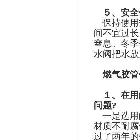
５、安全
fisher煤气减压阀FS-67CH-743
保持使用
间不宜过长
窒息。冬季
水阀把水放
燃气胶管
费希尔299H美国fisher调压器
１、在用
问题?
一是选用
材质不耐腐
美国fisher费希尔133HP调压器
过了两年的