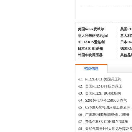
美国fisher费希尔
美国R
意大利朱丽安尼giul
意大利
fisher CS400（原S301）调压阀
ACTARIS爱拓利
日本Ito
日本AICHI爱知
德国R
韩国华映调压器
其他品
招商信息
01.
R622E-DCH美国调压阀
02.
美国R622-DFF压力调压
03.
美国R622H-BGJ减压阀
台湾HNT/HT系列壁挂式电热式气化器
04
.
S201替代型号CS800天然气
05
.
CS400天然气调压器工作原理
06
.
广州299H调压阀维修，299H
07
.
费希尔HSR-CDHBLYN减压
08
.
天然气流量计6大常见故障及