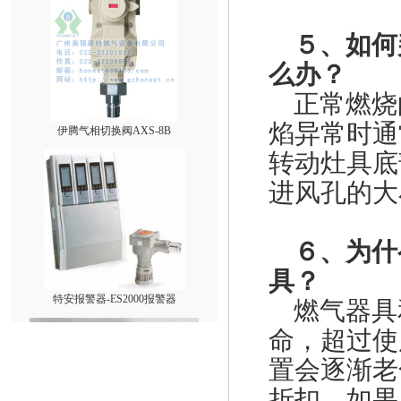
５、如何
么办？
正常燃烧
伊腾气相切换阀AXS-8B
焰异常时通
转动灶具底
进风孔的大
６、为什
具？
特安报警器-ES2000报警器
燃气器具
命，超过使
置会逐渐老
折扣。如果