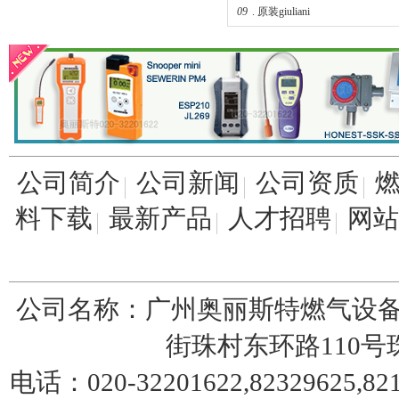
09
.
原装giuliani
04.
液化石油气火灾爆炸原因和防
1588VN/1588MN减压阀/煤气调压阀
公司简介
公司新闻
公司资质
料下载
最新产品
人才招聘
网站
伊腾气相切换阀AXS-8B
公司名称：广州奥丽斯特燃气设备
街珠村东环路110号珠园
电话：020-32201622,82329625,8217
特安报警器-ES2000报警器