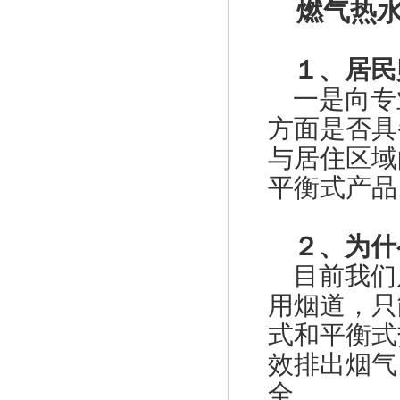
器
燃气热水
１、居民
一是向专
方面是否具
与居住区域
特安点型可燃气体探测器ES2000T
平衡式产品
２、为什
目前我们
用烟道，只
式和平衡式
美国fisherR622H-DGJ调压器
效排出烟气
全。