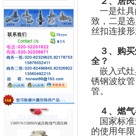
２、居民
一是灶具
致，二是选
丝扣连接形
３、购买
全？
台湾HNT/HT系列壁挂式电热式气化器
嵌入式灶
锈钢波纹管
管。
４、燃气
1588VN/1588MN减压阀/煤气调压阀
国家标准
的使用年限